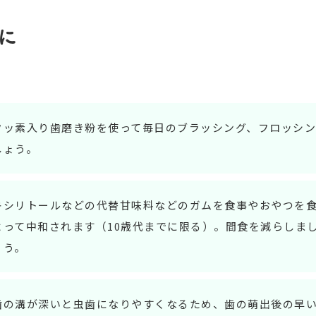
に
フッ素入り歯磨き粉を使って毎日のブラッシング、フロッシ
しょう。
キシリトールなどの代替甘味料などのガムを食事やおやつを
よって中和されます（10歳代までに限る）。間食を減らしま
ょう。
歯の溝が深いと虫歯になりやすくなるため、歯の萌出後の早