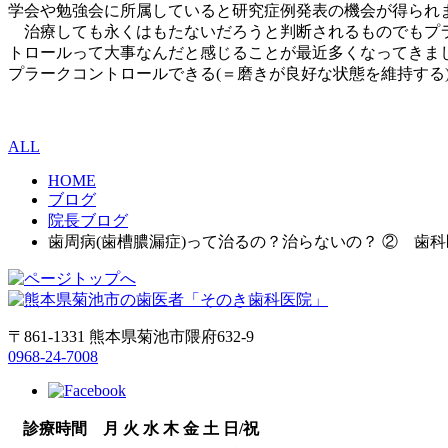
学会や勉強会に所属していると研究症例発表の機会が得られ
治療しても永くはもたないだろうと判断されるものでもプラー
トロールって大事なんだと感じることが最近多くなってきま
プラークコントロールできる(＝磨きが良好な状態を維持する
ALL
HOME
ブログ
院長ブログ
歯周病(歯槽膿漏症)って治るの？治らないの？ ② 歯
〒861-1331 熊本県菊池市隈府632-9
0968-24-7008
診療時間
月
火
水
木
金
土
日/祝