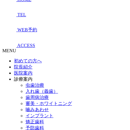
TEL
WEB予約
ACCESS
MENU
初めての方へ
院長紹介
医院案内
診療案内
虫歯治療
入れ歯（義歯）
歯周病治療
審美・ホワイトニング
嚙みあわせ
インプラント
矯正歯科
予防歯科