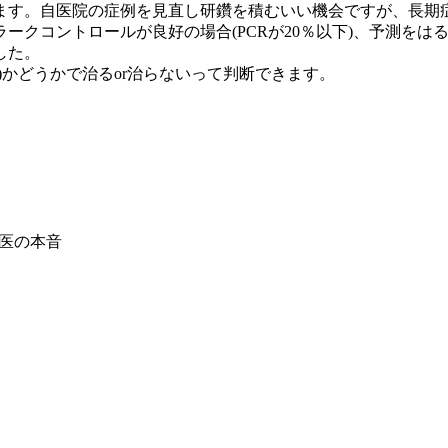
ます。自医院の症例を見直し研鑽を積むいい機会ですが、長期
クコントロールが良好の場合(PCRが20％以下)、予測をは
した。
)かどうかで治るor治らないって判断できます。
科医の本音