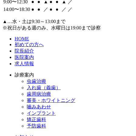
9:00〜12:30
●
●
▲
●
●
▲
／
14:00〜18:30
●
●
／
●
●
／
／
▲
…水・土は9:30～13:00まで
※祝日がある週のみ、水曜日は19:00まで診察
HOME
初めての方へ
院長紹介
医院案内
求人情報
診療案内
虫歯治療
入れ歯（義歯）
歯周病治療
審美・ホワイトニング
嚙みあわせ
インプラント
矯正歯科
予防歯科