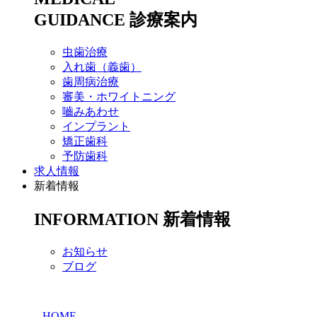
GUIDANCE
診療案内
虫歯治療
入れ歯（義歯）
歯周病治療
審美・ホワイトニング
嚙みあわせ
インプラント
矯正歯科
予防歯科
求人情報
新着情報
INFORMATION
新着情報
お知らせ
ブログ
HOME